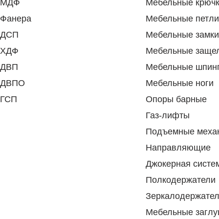
МДФ
Мебельные крюч
Фанера
Мебельные петли
ДСП
Мебельные замки
ХДФ
Мебельные заще
ДВП
Мебельные шпин
ДВПО
Мебельные ноги
ГСП
Опоры барные
Газ-лифты
Подъемные меха
Направляющие
Джокерная систе
Полкодержатели
Зеркалодержате
Мебельные заглу