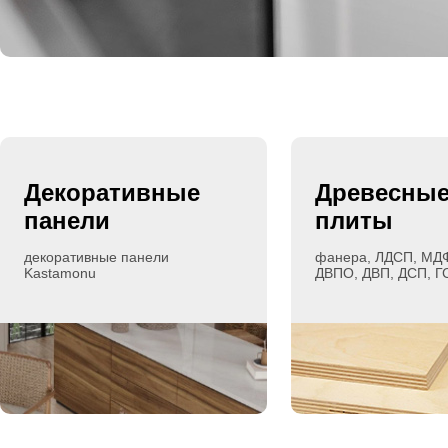
Декоративные
Древесны
панели
плиты
декоративные панели
фанера
,
ЛДСП
,
МД
Kastamonu
ДВПО
,
ДВП
,
ДСП
,
Г