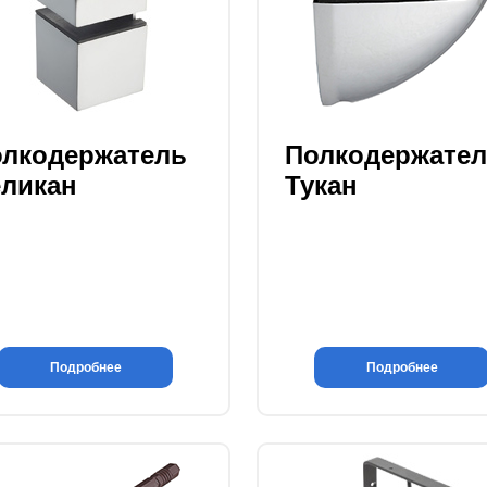
лкодержатель
Полкодержате
ликан
Тукан
Подробнее
Подробнее