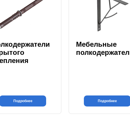
лкодержатели
Мебельные
рытого
полкодержател
епления
Подробнее
Подробнее