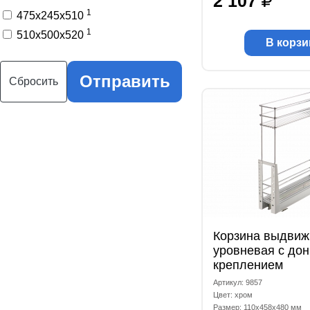
2 107
1
475x245x510
1
510x500x520
В корзи
Отправить
Сбросить
Корзина выдвижн
уровневая с до
креплением
110x458x480мм
Артикул: 9857
Цвет: хром
Размер: 110x458x480 мм