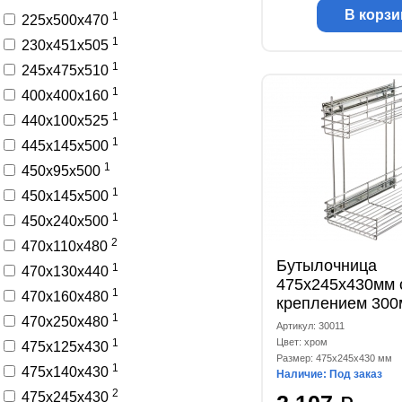
В корзи
1
225x500x470
1
230x451x505
1
245x475x510
1
400x400x160
1
440x100x525
1
445x145x500
1
450x95x500
1
450x145x500
1
450x240x500
2
470x110x480
Бутылочница
1
470x130x440
475x245x430мм 
1
470x160x480
креплением 300
1
G6004B
470x250x480
Артикул: 30011
1
Цвет: хром
475x125x430
Размер: 475x245x430 мм
1
475x140x430
Наличие: Под заказ
2
475x245x430