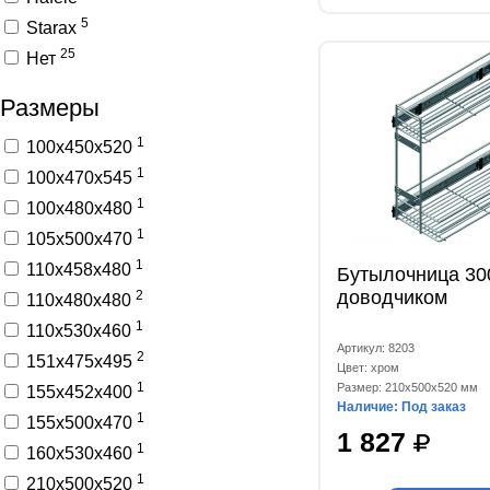
5
Starax
25
Нет
Размеры
1
100x450x520
1
100x470x545
1
100x480x480
1
105x500x470
1
110x458x480
Бутылочница 30
доводчиком
2
110x480x480
1
110x530x460
Артикул: 8203
2
151x475x495
Цвет: хром
1
Размер: 210x500x520 мм
155x452x400
Наличие: Под заказ
1
155x500x470
1 827
1
160x530x460
1
210x500x520