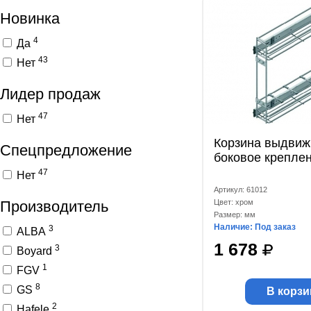
Новинка
4
Да
43
Нет
Лидер продаж
47
Нет
Корзина выдвиж
Спецпредложение
боковое крепле
47
Нет
Артикул: 61012
Производитель
Цвет: хром
Размер: мм
Наличие: Под заказ
3
ALBA
1 678
3
Boyard
1
FGV
8
GS
В корзи
2
Hafele