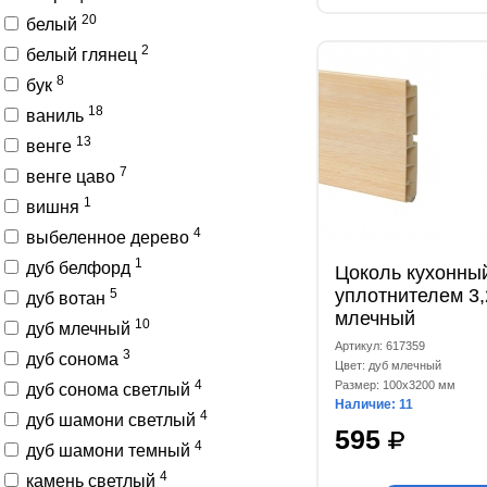
20
белый
2
белый глянец
8
бук
18
ваниль
13
венге
7
венге цаво
1
вишня
4
выбеленное дерево
1
дуб белфорд
Цоколь кухонны
уплотнителем 3,
5
дуб вотан
млечный
10
дуб млечный
Артикул: 617359
3
дуб сонома
Цвет: дуб млечный
4
Размер: 100x3200 мм
дуб сонома светлый
Наличие: 11
4
дуб шамони светлый
595
4
дуб шамони темный
4
камень светлый