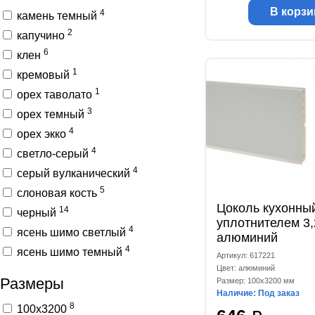
В корзи
4
камень темный
2
капучино
6
клен
1
кремовый
1
орех таволато
3
орех темный
4
орех экко
4
светло-серый
4
серый вулканический
5
слоновая кость
Цоколь кухонны
14
черный
уплотнителем 3
4
ясень шимо светлый
алюминий
4
ясень шимо темный
Артикул: 617221
Цвет: алюминий
Размеры
Размер: 100x3200 мм
Наличие: Под заказ
8
100x3200