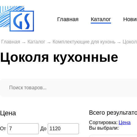
Главная
Каталог
Нови
Главная
→
Каталог
→
Комплектующие для кухонь
→
Цокол
Цоколя кухонные
Цена
Всего результат
Сортировка:
Цена
Вы выбрали:
От
До