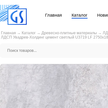
Главная
Каталог
Нови
Главная
→
Каталог
→
Древесно-плитные материалы
→
Л
ЛДСП Увадрев-Холдинг цемент светлый U3719 LF 2750x1