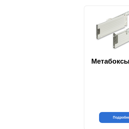
Метабокс
Подробн