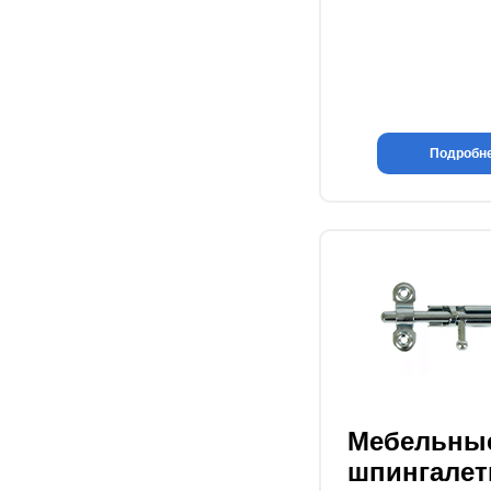
Подробн
Мебельны
шпингале