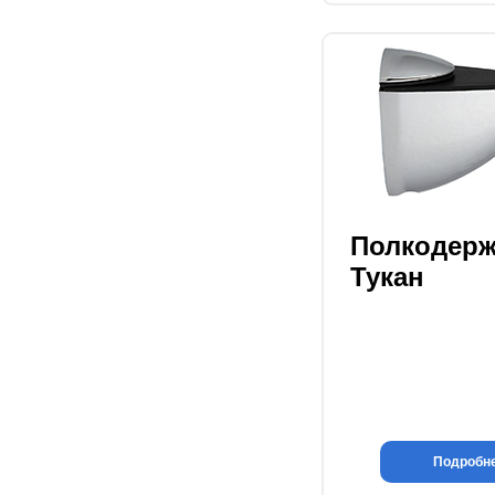
Полкодерж
Тукан
Подробн