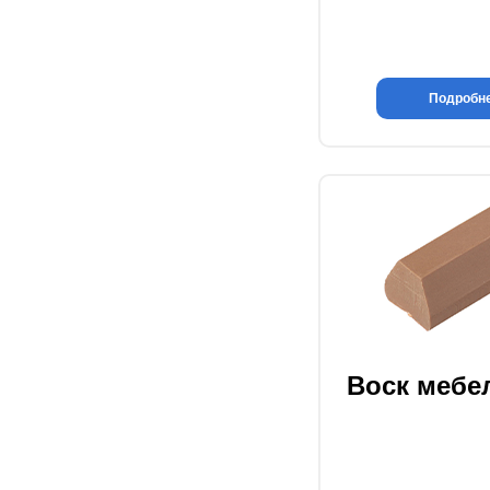
Подробн
Воск меб