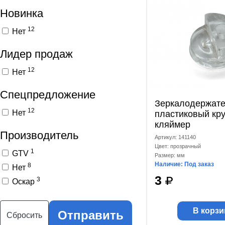
Новинка
12
Нет
Лидер продаж
12
Нет
Спецпредложение
Зеркалодержате
12
Нет
пластиковый кр
кляймер
Производитель
Артикул: 141140
Цвет: прозрачный
1
GTV
Размер: мм
Наличие: Под заказ
8
Нет
3
3
Оскар
В корзи
Отправить
Сбросить