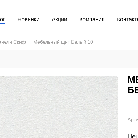
ог
Новинки
Акции
Компания
Контакт
анели Скиф
→
Мебельный щит Белый 10
М
Б
Арти
Цен