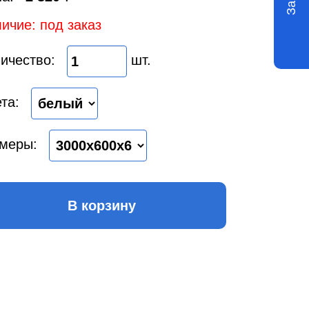
ичие: под заказ
ичество:
шт.
та:
меры:
В корзину