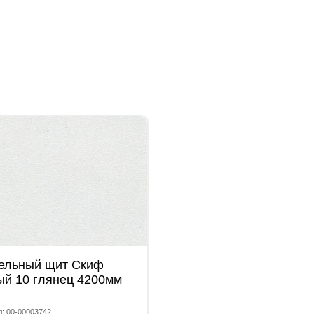
ельный щит Скиф
ый 10 глянец 4200мм
л: 00-00003742