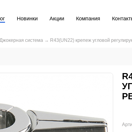
ог
Новинки
Акции
Компания
Контакт
Джокерная система
→
R43(UN22) крепеж угловой регулир
R
У
Р
Арти