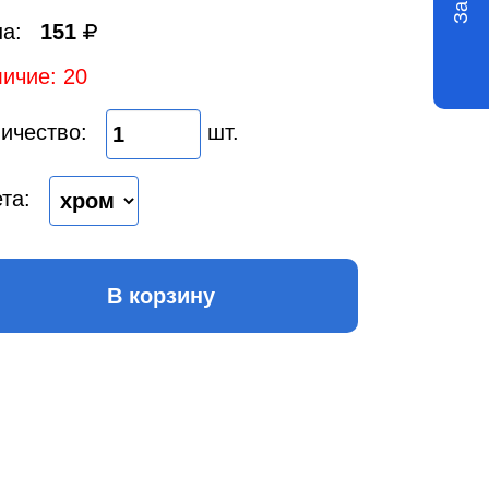
а:
151
ичие: 20
ичество:
шт.
та:
В корзину