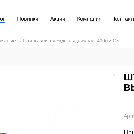
ог
Новинки
Акции
Компания
Контакт
вижные
→
Штанга для одежды выдвижная, 400мм GS
Ш
В
Арти
Цен