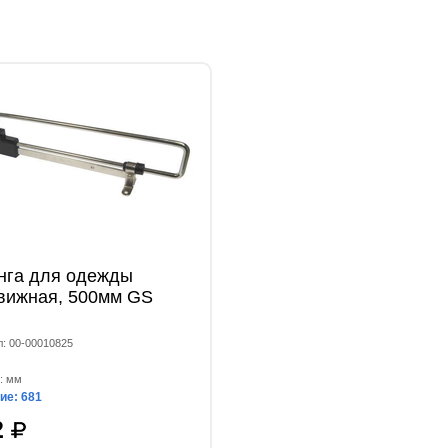
нга для одежды
вижная, 500мм GS
л: 00-00010825
: мм
ие: 681
2