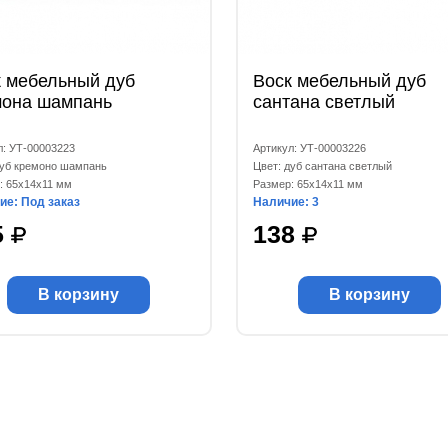
к мебельный дуб
Воск мебельный дуб
мона шампань
сантана светлый
л: УТ-00003223
Артикул: УТ-00003226
дуб кремоно шампань
Цвет: дуб сантана светлый
: 65x14x11 мм
Размер: 65x14x11 мм
ие: Под заказ
Наличие: 3
5
138
В корзину
В корзину