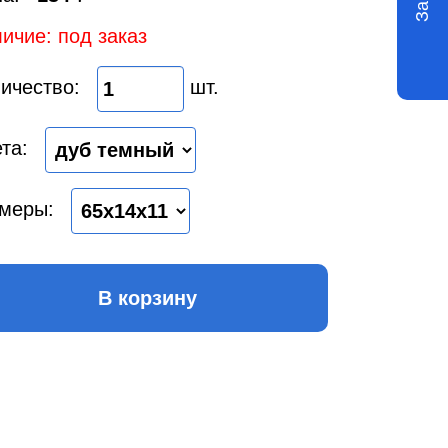
ичие: под заказ
ичество:
шт.
та:
меры:
В корзину