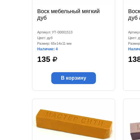
Воск мебельный мягкий
Вос
дуб
дуб 
Артикул: УТ-00001513
Артику
Цвет: дуб
Цвет: д
Размер: 65x14x11 мм
Размер
Наличие: 4
Налич
135
13
В корзину