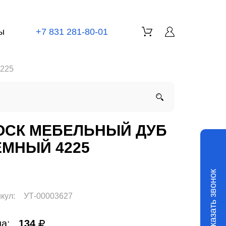
ы
+7 831 281-80-01
4225
ОСК МЕБЕЛЬНЫЙ ДУБ
ЕМНЫЙ 4225
Заказать звонок
кул:
УТ-00003627
а:
134