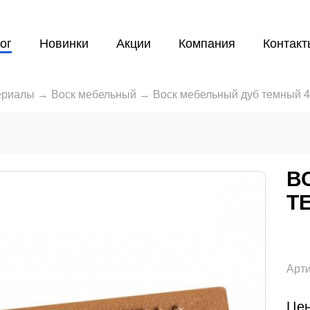
ог
Новинки
Акции
Компания
Контакт
ериалы
→
Воск мебельный
→
Воск мебельный дуб темный 
В
Т
Арти
Цен