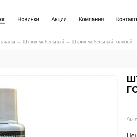
ог
Новинки
Акции
Компания
Контакт
ериалы
→
Штрих мебельный
→
Штрих мебельный голубой
Ш
Г
Арти
Цен