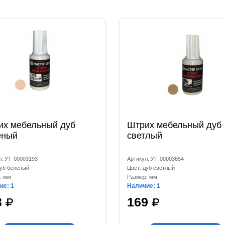
их мебельный дуб
Штрих мебельный дуб
еный
светлый
л: УТ-00003193
Артикул: УТ-00003654
дуб беленый
Цвет: дуб светлый
: мм
Размер: мм
ие: 1
Наличие: 1
3
169