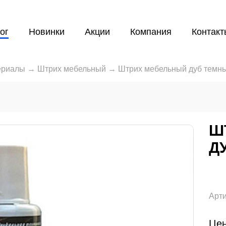
ог
Новинки
Акции
Компания
Контакт
ериалы
→
Штрих мебельный
→
Штрих мебельный дуб темн
Ш
Д
Арти
Цен