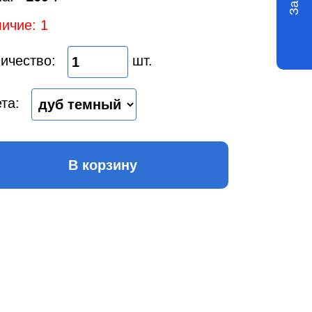
ичие: 1
ичество:
шт.
та:
В корзину