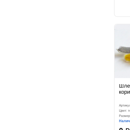
Шле
кор
Артикул
Цвет: 
Размер
Налич