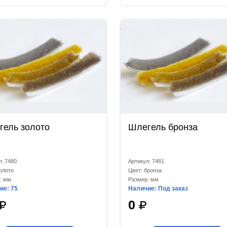
гель золото
Шлегель бронза
л: 7480
Артикул: 7481
олото
Цвет: бронза
: мм
Размер: мм
ие: 75
Наличие: Под заказ
0