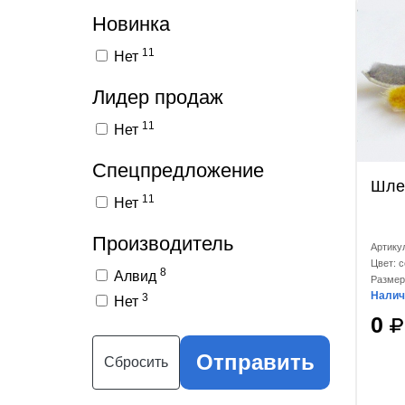
Новинка
11
Нет
Лидер продаж
11
Нет
Спецпредложение
Шле
11
Нет
Производитель
Артику
Цвет: 
8
Алвид
Размер
Налич
3
Нет
0
Отправить
Сбросить