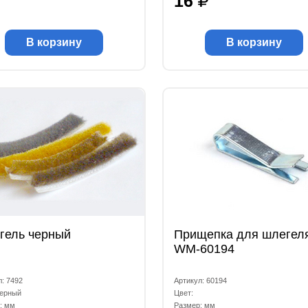
16
В корзину
В корзину
гель черный
Прищепка для шлегел
WM-60194
л: 7492
Артикул: 60194
черный
Цвет:
: мм
Размер: мм