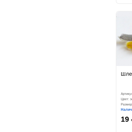
Шле
Артику
Цвет: з
Размер
Налич
19