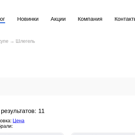
ог
Новинки
Акции
Компания
Контакт
купе
→
Шлегель
 результатов:
11
овка:
Цена
рали: