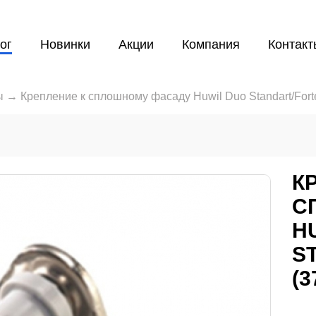
ог
Новинки
Акции
Компания
Контакт
ы
→
Крепление к сплошному фасаду Huwil Duo Standart/Fort
К
С
H
S
(3