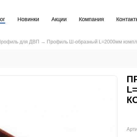
ог
Новинки
Акции
Компания
Контакт
Профиль для ДВП
→
Профиль Ш-образный L=2000мм компл
П
L
К
Арти