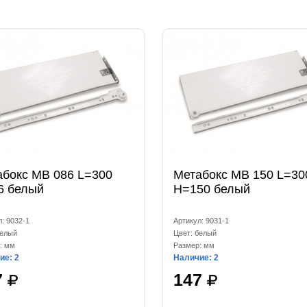
абокс МВ 086 L=300
Метабокс МВ 150 L=30
6 белый
Н=150 белый
: 9032-1
Артикул: 9031-1
белый
Цвет: белый
: мм
Размер: мм
ие: 2
Наличие: 2
7
147