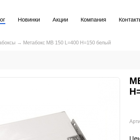
ог
Новинки
Акции
Компания
Контакт
абоксы
→
Метабокс МВ 150 L=400 Н=150 белый
М
Н
Арти
Цен