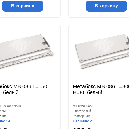
В корзину
В корзину
абокс МВ 086 L=550
Метабокс МВ 086 L=30
6 белый
Н=86 белый
л: 00-00004345
Артикул: 9032
белый
Цвет: белый
: мм
Размер: мм
ие: 14
Наличие: 2