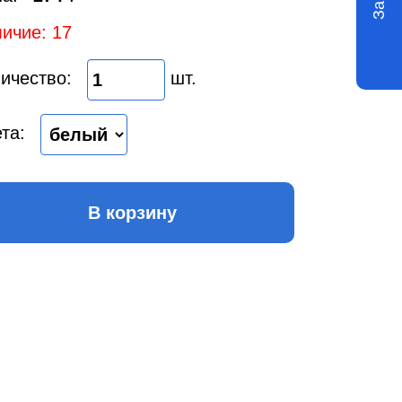
ичие: 17
ичество:
шт.
та:
В корзину