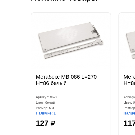
Метабокс МВ 086 L=270
Мет
Н=86 белый
Н=8
Артикул: 8627
Артикул
Цвет: белый
Цвет: 
Размер: мм
Размер
Наличие: 1
Налич
127
11