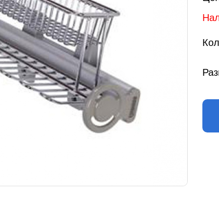
Нал
Кол
Раз