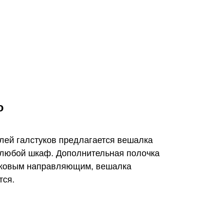
о
лей галстуков предлагается вешалка
в любой шкаф. Дополнительная полочка
риковым направляющим, вешалка
тся.