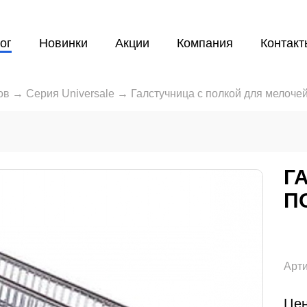
ог
Новинки
Акции
Компания
Контакт
ов
→
Серия Universale
→
Галстучница с полкой для мелоче
Г
П
Арти
Цен