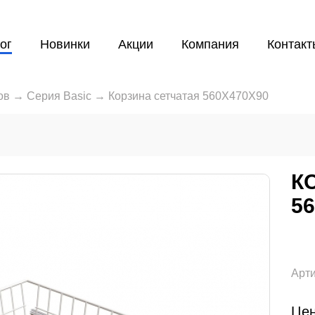
ог
Новинки
Акции
Компания
Контакт
ов
→
Серия Basic
→
Корзина сетчатая 560X470X90
К
5
Арти
Цен