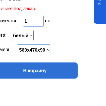
ичие: под заказ
ичество:
шт.
та:
меры:
В корзину