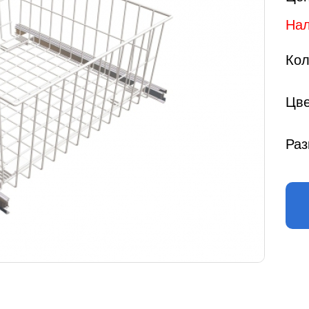
Нал
Кол
Цве
Раз