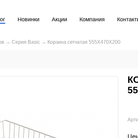
ог
Новинки
Акции
Компания
Контакт
ов
→
Серия Basic
→
Корзина сетчатая 555X470X200
К
5
Арти
Цен