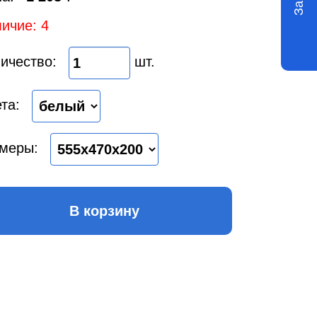
ичие: 4
ичество:
шт.
та:
меры:
В корзину