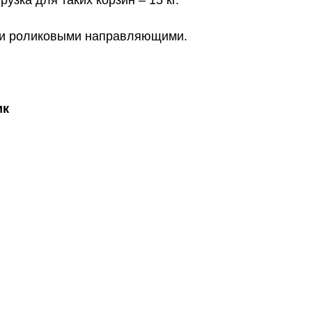
зка для таких корзин – 15 кг.
ли роликовыми направляющими.
ик