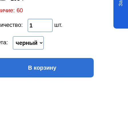
ичие: 60
ичество:
шт.
та:
В корзину