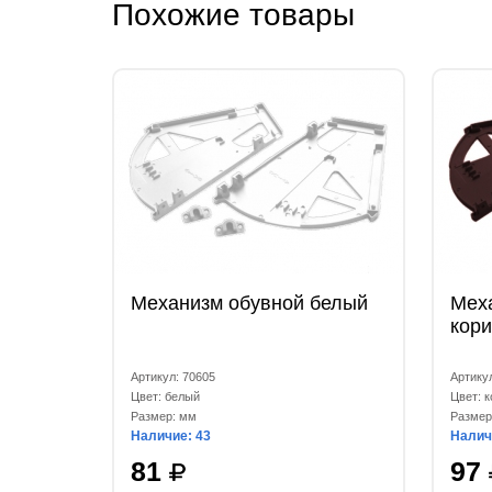
Похожие товары
Механизм обувной белый
Мех
кор
Артикул: 70605
Артику
Цвет: белый
Цвет: 
Размер: мм
Размер
Наличие: 43
Налич
81
97