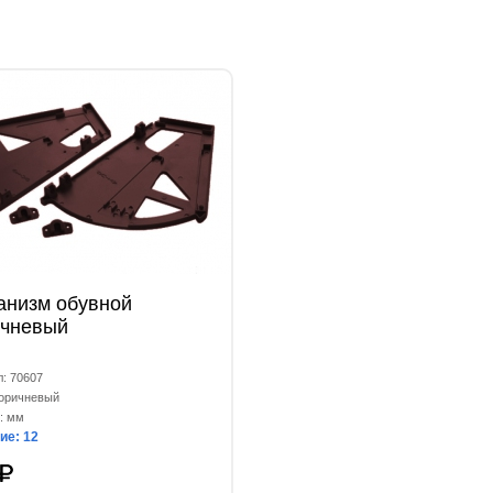
анизм обувной
ичневый
л: 70607
коричневый
: мм
ие: 12