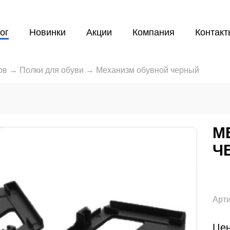
ог
Новинки
Акции
Компания
Контакт
ов
→
Полки для обуви
→
Механизм обувной черный
М
Ч
Арти
Цен