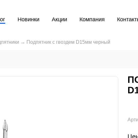
ог
Новинки
Акции
Компания
Контакт
пятники
→
Подпятник с гвоздем D15мм черный
П
D
Арти
Цен