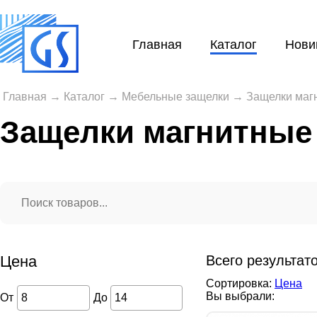
Главная
Каталог
Нови
Главная
→
Каталог
→
Мебельные защелки
→
Защелки маг
Защелки магнитные
Цена
Всего результат
Сортировка:
Цена
Вы выбрали:
От
До