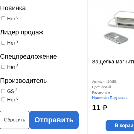
Новинка
8
Нет
Лидер продаж
8
Нет
Спецпредложение
Защелка магнит
8
Нет
Производитель
Артикул: 110053
Цвет: белый
2
GS
Размер: мм
Наличие: Под заказ
6
Нет
11
Отправить
Сбросить
В корзи