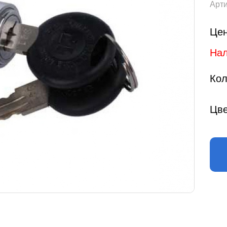
Арти
Цен
Нал
Кол
Цве