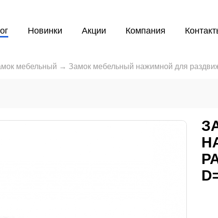
ог
Новинки
Акции
Компания
Контакт
амок мебельный
→
Замок мебельный нажимной для раздви
З
Н
Р
D