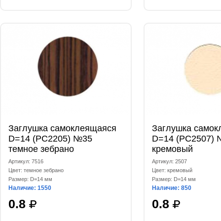
Заглушка самоклеящаяся
Заглушка самок
D=14 (РС2205) №35
D=14 (РС2507) 
темное зебрано
кремовый
Артикул: 7516
Артикул: 2507
Цвет: темное зебрано
Цвет: кремовый
Размер: D=14 мм
Размер: D=14 мм
Наличие: 1550
Наличие: 850
0.8
0.8