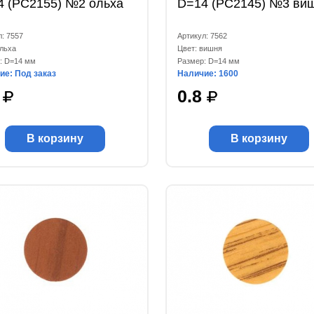
4 (РС2155) №2 ольха
D=14 (РС2145) №3 ви
л: 7557
Артикул: 7562
ольха
Цвет: вишня
: D=14 мм
Размер: D=14 мм
ие: Под заказ
Наличие: 1600
9
0.8
В корзину
В корзину