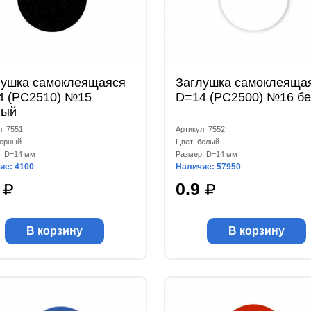
лушка самоклеящаяся
Заглушка самоклеяща
4 (РС2510) №15
D=14 (РС2500) №16 б
ный
л: 7551
Артикул: 7552
черный
Цвет: белый
: D=14 мм
Размер: D=14 мм
ие: 4100
Наличие: 57950
9
0.9
В корзину
В корзину