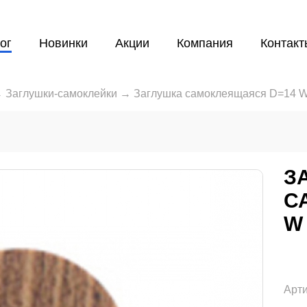
ог
Новинки
Акции
Компания
Контакт
→
Заглушки-самоклейки
→
Заглушка самоклеящаяся D=14 W 
З
С
W
Арти