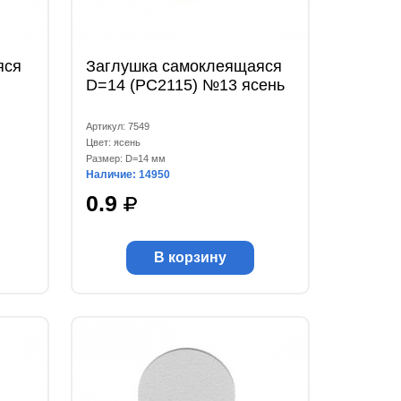
яся
Заглушка самоклеящаяся
D=14 (РС2115) №13 ясень
Артикул: 7549
Цвет: ясень
Размер: D=14 мм
Наличие: 14950
0.9
В корзину