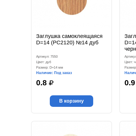
Заглушка самоклеящаяся
Заг
D=14 (РС2120) №14 дуб
D=1
чер
Артикул: 7550
Артику
Цвет: дуб
Цвет: 
Размер: D=14 мм
Размер
Наличие: Под заказ
Налич
0.8
0.
В корзину