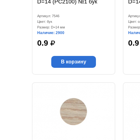
D=14 (РС2100) №1 бук
D=1
Артикул: 7546
Артику
Цвет: бук
Цвет: 
Размер: D=14 мм
Размер
Наличие: 2900
Налич
0.9
0.
В корзину