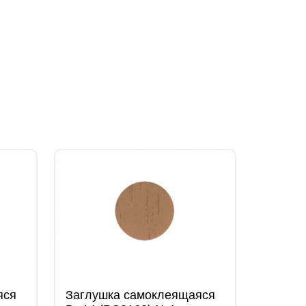
яся
Заглушка самоклеящаяся