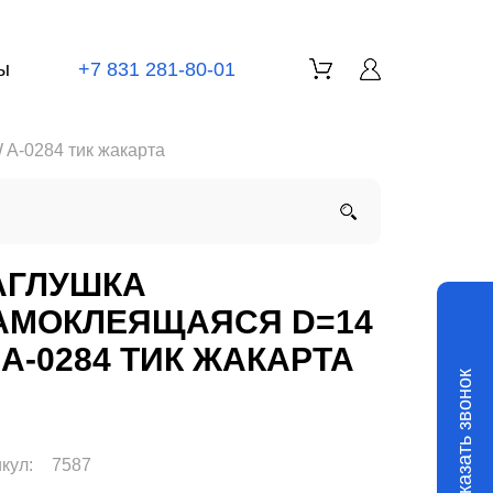
ы
+7 831 281-80-01
A-0284 тик жакарта
АГЛУШКА
АМОКЛЕЯЩАЯСЯ D=14
 A-0284 ТИК ЖАКАРТА
Заказать звонок
кул:
7587