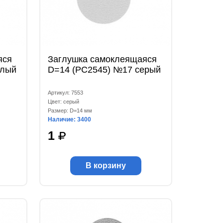
яся
Заглушка самоклеящаяся
елый
D=14 (РС2545) №17 серый
Артикул: 7553
Цвет: серый
Размер: D=14 мм
Наличие: 3400
1
В корзину