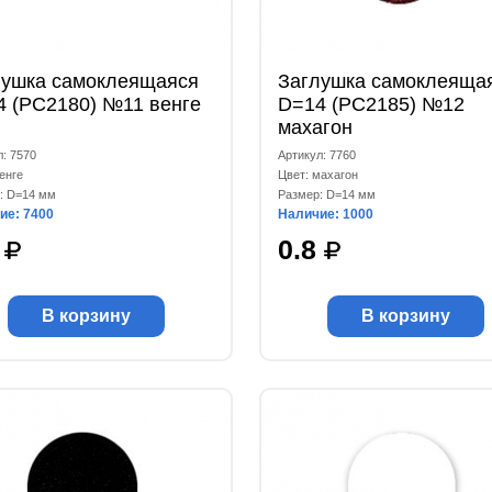
лушка самоклеящаяся
Заглушка самоклеяща
4 (РС2180) №11 венге
D=14 (РС2185) №12
махагон
л: 7570
Артикул: 7760
енге
Цвет: махагон
: D=14 мм
Размер: D=14 мм
ие: 7400
Наличие: 1000
9
0.8
В корзину
В корзину