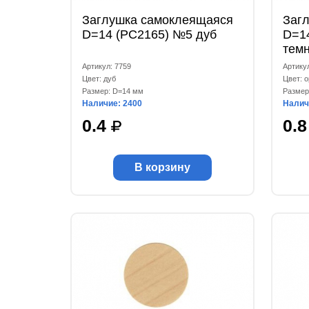
Заглушка самоклеящаяся
Заг
D=14 (РС2165) №5 дуб
D=1
тем
Артикул: 7759
Артику
Цвет: дуб
Цвет: 
Размер: D=14 мм
Размер
Наличие: 2400
Налич
0.4
0.
В корзину