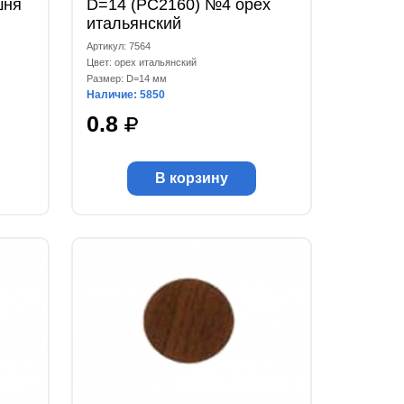
шня
D=14 (РС2160) №4 орех
итальянский
Артикул: 7564
Цвет: орех итальянский
Размер: D=14 мм
Наличие: 5850
0.8
В корзину