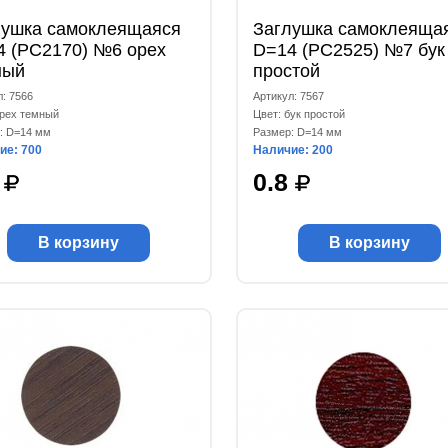
лушка самоклеящаяся
Заглушка самоклеяща
4 (РС2170) №6 орех
D=14 (РС2525) №7 бук
ный
простой
л: 7566
Артикул: 7567
орех темный
Цвет: бук простой
: D=14 мм
Размер: D=14 мм
ие: 700
Наличие: 200
8
0.8
В корзину
В корзину