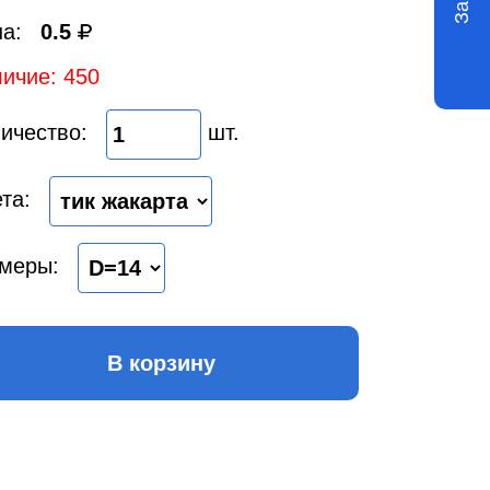
а:
0.5
ичие: 450
ичество:
шт.
та:
меры:
В корзину