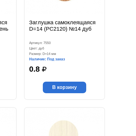
яся
Заглушка самоклеящаяся
ень
D=14 (РС2120) №14 дуб
Артикул: 7550
Цвет: дуб
Размер: D=14 мм
Наличие: Под заказ
0.8
В корзину