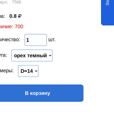
кул:
7566
а:
0.8
ичие: 700
ичество:
шт.
та:
меры:
В корзину