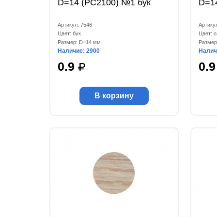
D=14 (РС2100) №1 бук
D=1
Артикул: 7546
Артику
Цвет: бук
Цвет: 
Размер: D=14 мм
Размер
Наличие: 2900
Налич
0.9
0.
В корзину