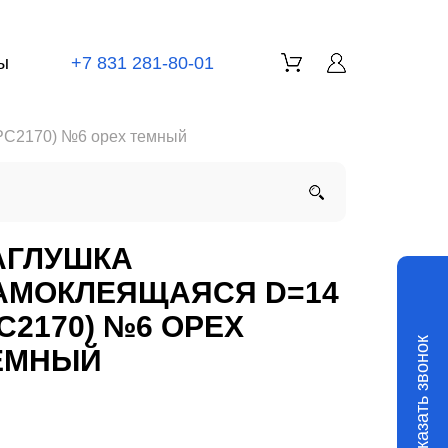
ы
+7 831 281-80-01
РС2170) №6 орех темный
АГЛУШКА
АМОКЛЕЯЩАЯСЯ D=14
РС2170) №6 ОРЕХ
Заказать звонок
ЕМНЫЙ