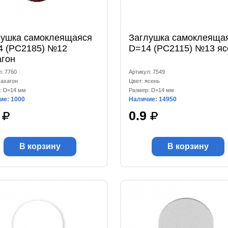
лушка самоклеящаяся
Заглушка самоклеяща
4 (РС2185) №12
D=14 (РС2115) №13 яс
агон
л: 7760
Артикул: 7549
махагон
Цвет: ясень
: D=14 мм
Размер: D=14 мм
ие: 1000
Наличие: 14950
8
0.9
В корзину
В корзину