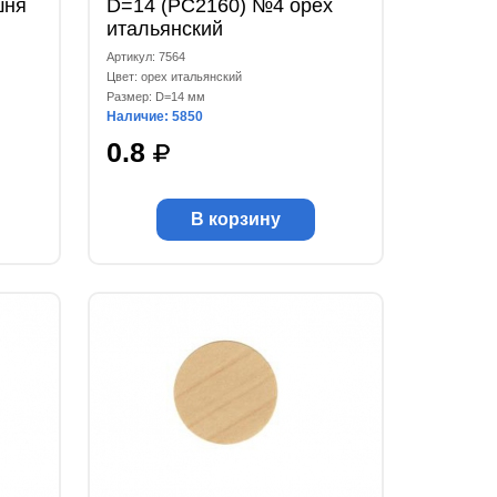
шня
D=14 (РС2160) №4 орех
итальянский
Артикул: 7564
Цвет: орех итальянский
Размер: D=14 мм
Наличие: 5850
0.8
В корзину