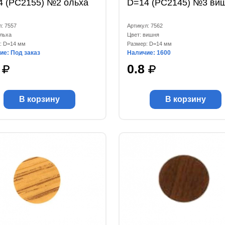
4 (РС2155) №2 ольха
D=14 (РС2145) №3 ви
л: 7557
Артикул: 7562
ольха
Цвет: вишня
: D=14 мм
Размер: D=14 мм
ие: Под заказ
Наличие: 1600
9
0.8
В корзину
В корзину