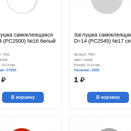
лушка самоклеящаяся
Заглушка самоклеяща
4 (РС2500) №16 белый
D=14 (РС2545) №17 с
л: 7552
Артикул: 7553
белый
Цвет: серый
: D=14 мм
Размер: D=14 мм
ие: 57950
Наличие: 3400
9
1
В корзину
В корзину