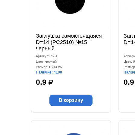
Заглушка самоклеящаяся
Заг
D=14 (РС2510) №15
D=1
черный
Артикул: 7551
Артику
Цвет: черный
Цвет: 
Размер: D=14 мм
Размер
Наличие: 4100
Налич
0.9
0.
В корзину