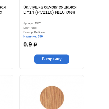
яся
Заглушка самоклеящаяся
х
D=14 (РС2110) №10 клен
Артикул: 7547
Цвет: клен
Размер: D=14 мм
Наличие: 550
0.9
В корзину