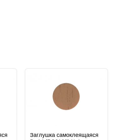
яся
Заглушка самоклеящаяся