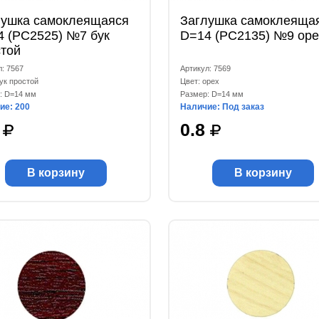
лушка самоклеящаяся
Заглушка самоклеяща
4 (РС2525) №7 бук
D=14 (РС2135) №9 оре
стой
л: 7567
Артикул: 7569
ук простой
Цвет: орех
: D=14 мм
Размер: D=14 мм
ие: 200
Наличие: Под заказ
8
0.8
В корзину
В корзину