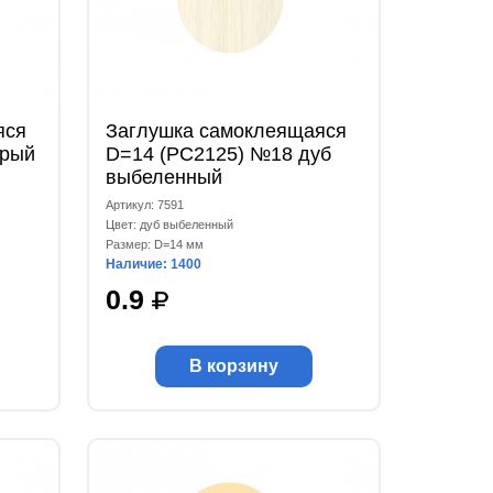
яся
Заглушка самоклеящаяся
ерый
D=14 (РС2125) №18 дуб
выбеленный
Артикул: 7591
Цвет: дуб выбеленный
Размер: D=14 мм
Наличие: 1400
0.9
В корзину