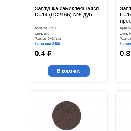
Заглушка самоклеящаяся
Заг
D=14 (РС2165) №5 дуб
D=1
про
Артикул: 7759
Артику
Цвет: дуб
Цвет: б
Размер: D=14 мм
Размер
Наличие: 2400
Налич
0.4
0.
В корзину