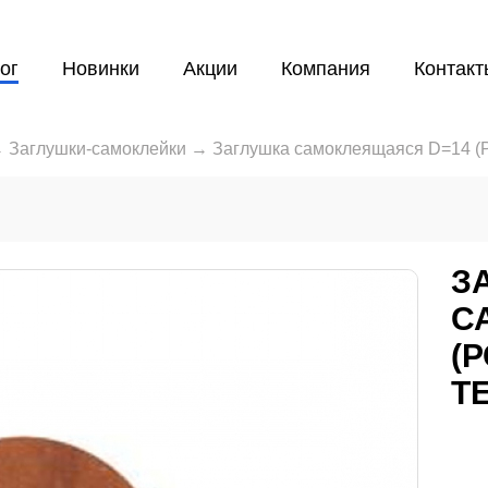
ог
Новинки
Акции
Компания
Контакт
→
Заглушки-самоклейки
→
Заглушка самоклеящаяся D=14 (
З
С
(
Т