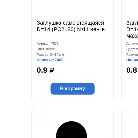
Заглушка самоклеящаяся
Заг
D=14 (РС2180) №11 венге
D=1
мах
Артикул: 7570
Артику
Цвет: венге
Цвет: 
Размер: D=14 мм
Размер
Наличие: 7400
Налич
0.9
0.
В корзину