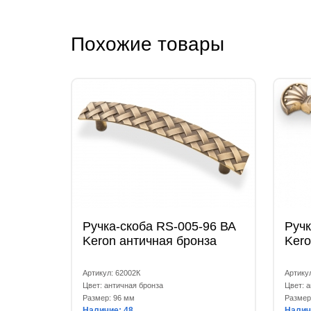
Похожие товары
Ручка-скоба RS-005-96 ВА
Ручк
Keron античная бронза
Kero
Артикул: 62002К
Артику
Цвет: античная бронза
Цвет: 
Размер: 96 мм
Размер
Наличие: 48
Налич