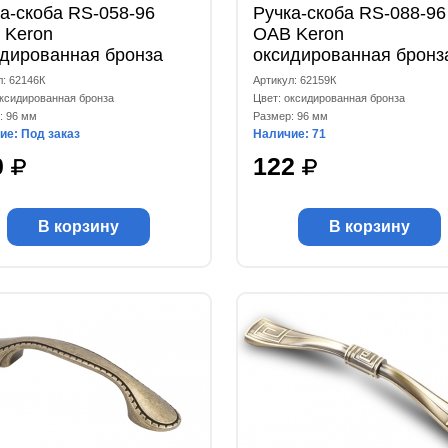
а-скоба RS-058-96
Ручка-скоба RS-088-96
 Keron
OAB Keron
идированная бронза
оксидированная бронз
л: 62146К
Артикул: 62159К
оксидированная бронза
Цвет: оксидированная бронза
: 96 мм
Размер: 96 мм
ие: Под заказ
Наличие: 71
0
122
В корзину
В корзину