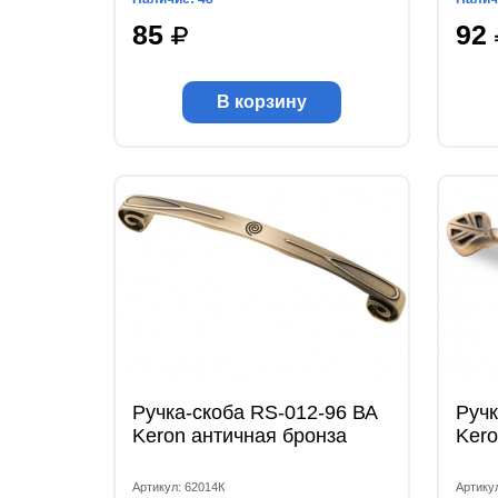
85
92
В корзину
Ручка-скоба RS-012-96 ВА
Ручк
Keron античная бронза
Kero
Артикул: 62014К
Артику