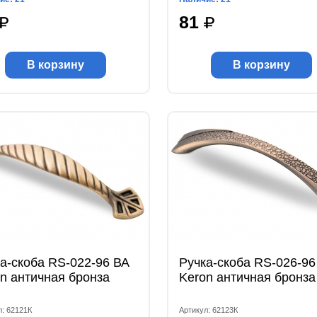
81
В корзину
В корзину
а-скоба RS-022-96 ВА
Ручка-скоба RS-026-96
n античная бронза
Keron античная бронза
л: 62121К
Артикул: 62123К