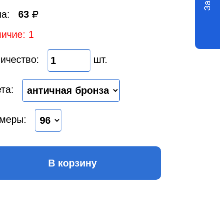
а:
63
ичие: 1
ичество:
шт.
та:
меры:
В корзину