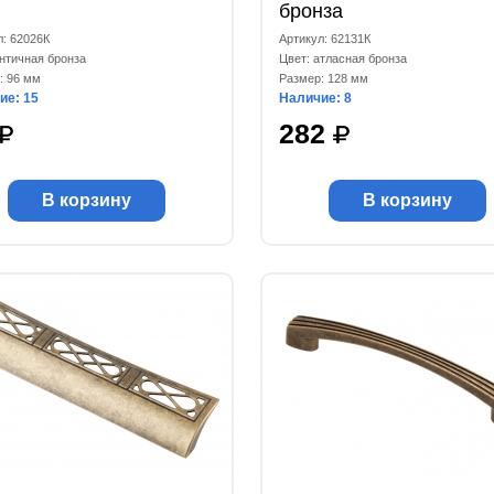
бронза
л: 62026К
Артикул: 62131К
античная бронза
Цвет: атласная бронза
: 96 мм
Размер: 128 мм
ие: 15
Наличие: 8
282
В корзину
В корзину