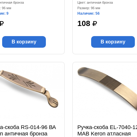
античная бронза
Цвет: античная бронза
: 96 мм
Размер: 96 мм
ие: 9
Наличие: 56
108
В корзину
В корзину
а-скоба RS-014-96 ВА
Ручка-скоба EL-7040-1
n античная бронза
MAB Keron атласная