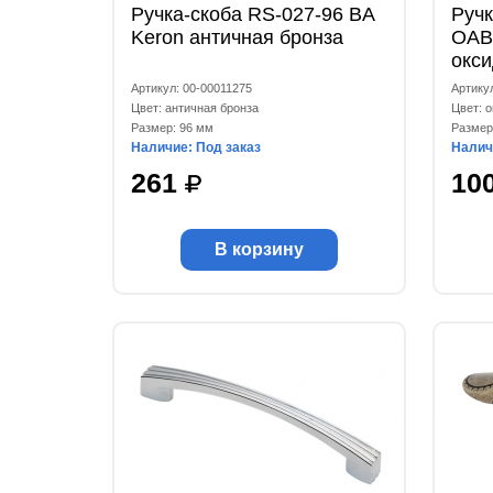
Ручка-скоба RS-027-96 BA
Ручк
Keron античная бронза
OAB
окс
Артикул: 00-00011275
Артику
Цвет: античная бронза
Цвет: 
Размер: 96 мм
Размер
Наличие: Под заказ
Налич
261
10
В корзину