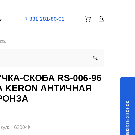
ы
+7 831 281-80-01
нза
УЧКА-СКОБА RS-006-96
А KERON АНТИЧНАЯ
РОНЗА
Заказать звонок
кул:
62004К