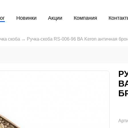
ог
Новинки
Акции
Компания
Контакт
чка скоба
→
Ручка-скоба RS-006-96 ВА Keron античная бро
Р
В
Б
Арти