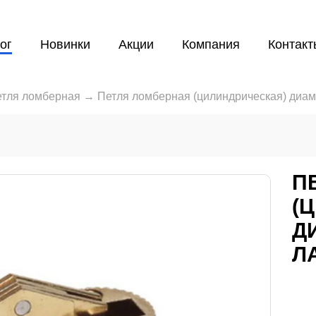
ог
Новинки
Акции
Компания
Контакт
тля ломберная
→
Петля ломберная (цилиндрическая) диам
П
(
Д
Л