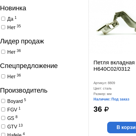
Новинка
1
Да
35
Нет
Лидер продаж
36
Нет
Петля вкладная 
Спецпредложение
H640C02/0312
36
Нет
Артикул: 8809
Производитель
Цвет: сталь
Размер: мм
Наличие: Под заказ
5
Boyard
36
1
FGV
8
GS
13
GTV
В корзи
4
Hafele