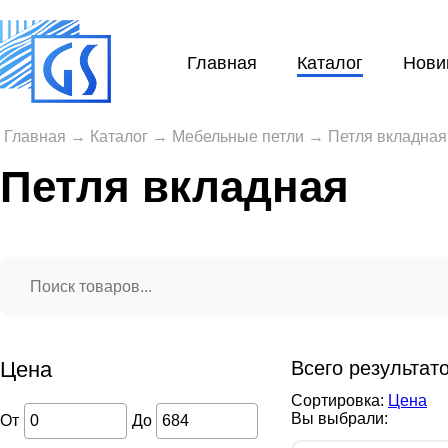
Главная
Каталог
Нови
Главная
→
Каталог
→
Мебельные петли
→
Петля вкладная
Петля вкладная
Цена
Всего результат
Сортировка:
Цена
Вы выбрали:
От
До