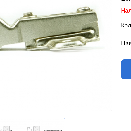
Нал
Кол
Цве