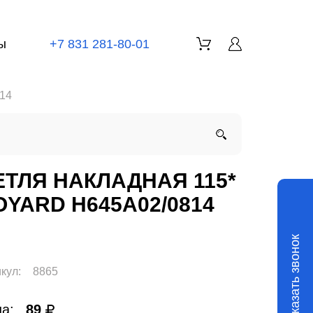
ы
+7 831 281-80-01
814
ЕТЛЯ НАКЛАДНАЯ 115*
OYARD H645А02/0814
Заказать звонок
кул:
8865
а:
89