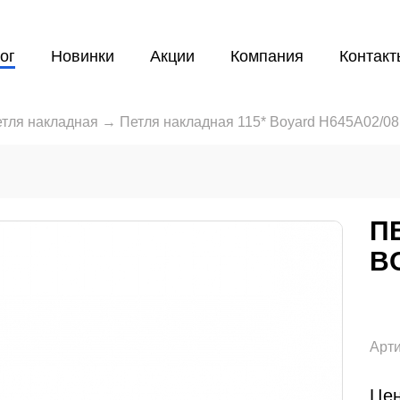
ог
Новинки
Акции
Компания
Контакт
тля накладная
→
Петля накладная 115* Boyard H645А02/0
П
B
Арти
Цен