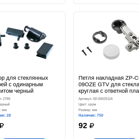
ор для стеклянных
Петля накладная ZP-C
рей с одинарным
09OZE GTV для стекл
нитом черный
круглая с ответной пл
H=0 и еврошурупом
л: 2789
Артикул: 00-00025116
черный
Цвет: хром
: мм
Размер: мм
ие: 28
Наличие: 750
92