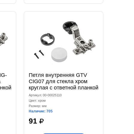
IG-
Петля внутренняя GTV
а
CIG07 для стекла хром
анкой
круглая с ответной планкой
H-0 и еврошурупом
Артикул: 00-00025110
Цвет: хром
Размер: мм
Наличие: 705
91