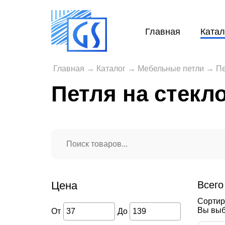
Главная
Катал
Главная
→
Каталог
→
Мебельные петли
→
Пе
Петля на стекл
Цена
Всего
Сортир
Вы выб
От
До