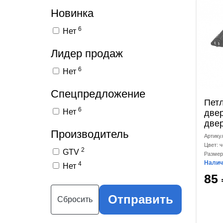
Новинка
6
Нет
Лидер продаж
6
Нет
Спецпредложение
Пет
6
Нет
двер
две
Производитель
Артику
Цвет: 
2
GTV
Размер
Налич
4
Нет
85
Отправить
Сбросить