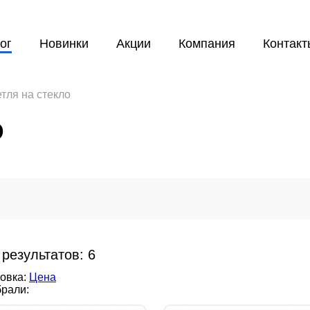
ог
Новинки
Акции
Компания
Контакт
тля на стекло
о
 результатов:
6
овка:
Цена
рали: