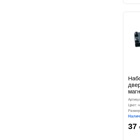
Наб
две
маг
Артику
Цвет: 
Размер
Налич
37