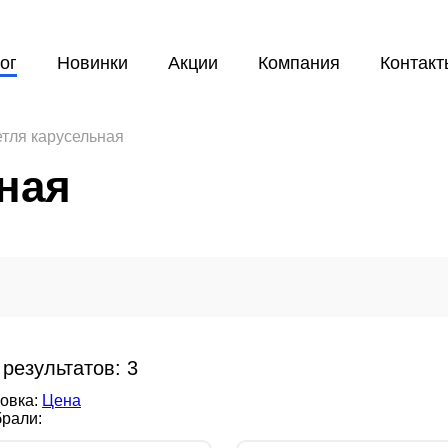
ог
Новинки
Акции
Компания
Контакт
тля карусельная
ная
 результатов:
3
овка:
Цена
рали: