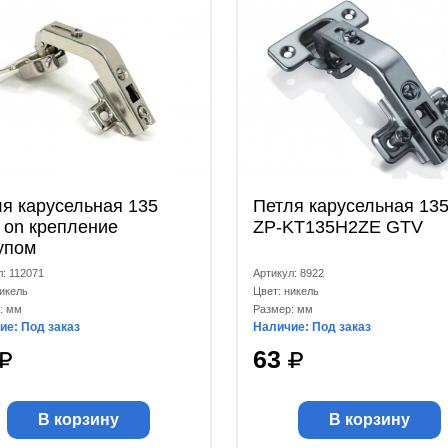
я карусельная 135
Петля карусельная 135
e on крепление
ZP-KT135H2ZE GTV
упом
л: 112071
Артикул: 8922
никель
Цвет: никель
: мм
Размер: мм
ие: Под заказ
Наличие: Под заказ
63
В корзину
В корзину