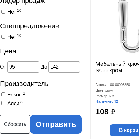
Лидер продаж
10
Нет
Спецпредложение
10
Нет
Цена
Мебельный крюч
От
До
№55 хром
Производитель
Артикул: 00-00003850
Цвет: хром
2
Edson
Размер: мм
Наличие: 42
8
Алди
108
Отправить
Сбросить
В корзи