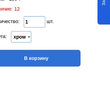
ичие: 12
ичество:
шт.
та:
В корзину