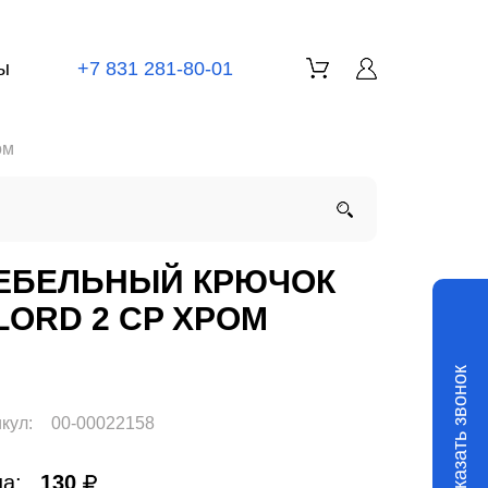
ы
+7 831 281-80-01
ом
ЕБЕЛЬНЫЙ КРЮЧОК
.LORD 2 CP ХРОМ
Заказать звонок
кул:
00-00022158
а:
130