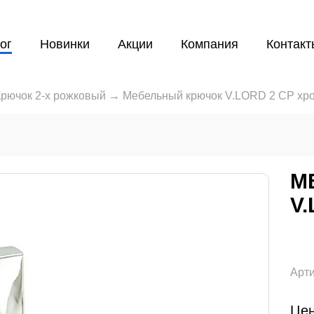
ог
Новинки
Акции
Компания
Контакт
Крючок 2-х рожковый
→
Мебельный крючок V.LORD 2 CP хр
М
V
Арти
Цен