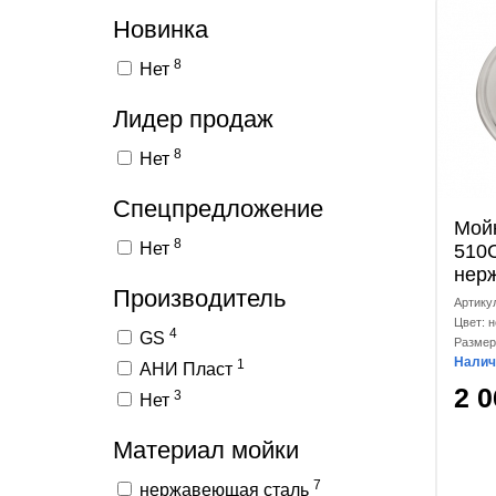
Новинка
8
Нет
Лидер продаж
8
Нет
Спецпредложение
Мойк
8
Нет
510C
нер
Производитель
Артику
Цвет: 
4
GS
Размер
Налич
1
АНИ Пласт
2 
3
Нет
Материал мойки
7
нержавеющая сталь