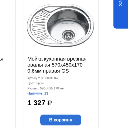
ая
Мойка кухонная врезная
овальная 570x450x170
0,6мм правая GS
Артикул: 00-00011167
Цвет: хром
Размер: 570x450x170 мм
Наличие: 13
1 327
В корзину