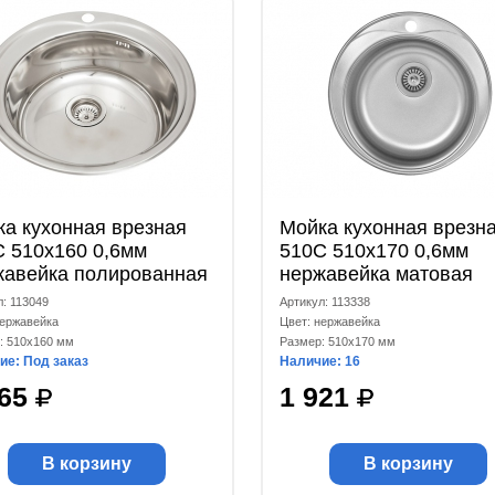
а кухонная врезная
Мойка кухонная врезн
 510x160 0,6мм
510C 510x170 0,6мм
жавейка полированная
нержавейка матовая
л: 113049
Артикул: 113338
нержавейка
Цвет: нержавейка
: 510x160 мм
Размер: 510x170 мм
ие: Под заказ
Наличие: 16
065
1 921
В корзину
В корзину