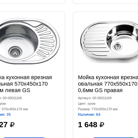
а кухонная врезная
Мойка кухонная врезн
льная 570x450x170
овальная 770x550x170
мм левая GS
0,6мм GS правая
л: 00-00011166
Артикул: 00-00011169
хром
Цвет: хром
: 570x450x170 мм
Размер: 770x550x170 мм
ие: 35
Наличие: 64
327
1 648