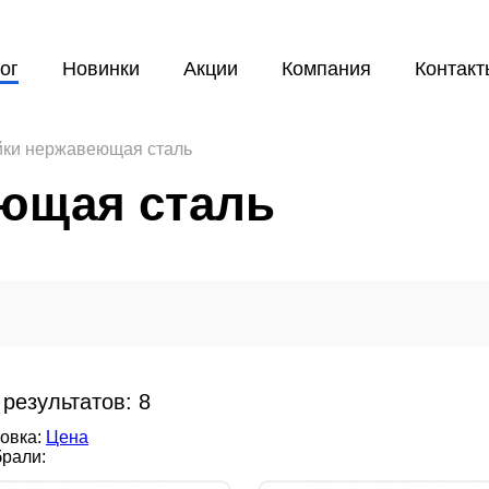
ог
Новинки
Акции
Компания
Контакт
ки нержавеющая сталь
ющая сталь
 результатов:
8
овка:
Цена
рали: