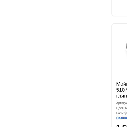
Мойк
510 
глян
Артику
Цвет: 
Размер
Налич