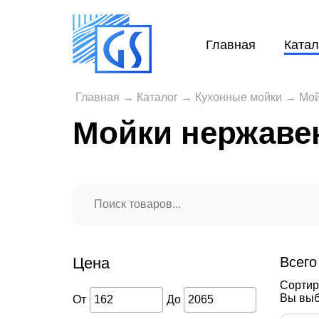
Главная
Катал
Главная
→
Каталог
→
Кухонные мойки
→
Мой
Мойки нержаве
Цена
Всего
Сортир
Вы выб
От
До