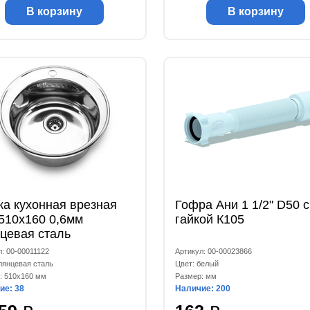
В корзину
В корзину
а кухонная врезная
Гофра Ани 1 1/2" D50 с
510x160 0,6мм
гайкой К105
цевая сталь
л: 00-00011122
Артикул: 00-00023866
глянцевая сталь
Цвет: белый
: 510x160 мм
Размер: мм
ие: 38
Наличие: 200