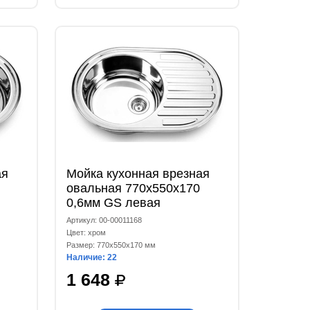
ая
Мойка кухонная врезная
овальная 770x550x170
0,6мм GS левая
Артикул: 00-00011168
Цвет: хром
Размер: 770x550x170 мм
Наличие: 22
1 648