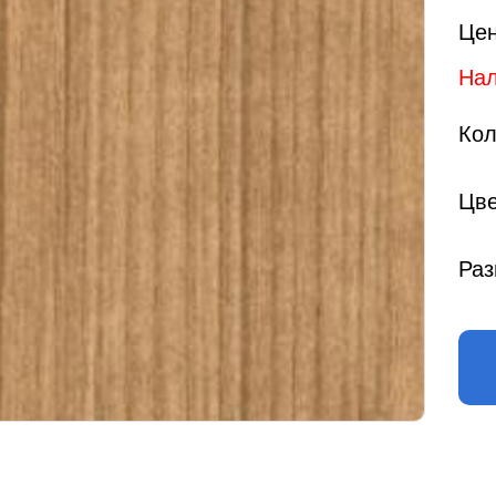
Цен
Нал
Кол
Цве
Раз