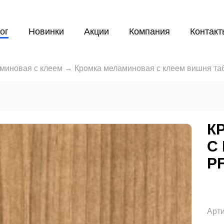
ог
Новинки
Акции
Компания
Контакт
миновая с клеем
→
Кромка меламиновая с клеем вишня таба
К
С
P
Арти