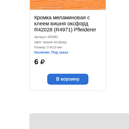
Кромка меламиновая с
клеем вишня оксфорд
R42028 (R4971) Pfleiderer
0.4x19 мм
Артикул: 003281
Цвет: вишня оксфорд
Размер: 0.4x19 мм
Наличие: Под заказ
6
В корзину