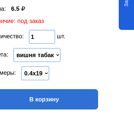
а:
6.5
ичие: под заказ
ичество:
шт.
та:
меры:
В корзину