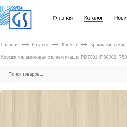
Главная
Каталог
Нови
→
→
→
Главная
Каталог
Кромка
Кромка меламино
Кромка меламиновая с клеем акация PD7001 (R38002, R5028