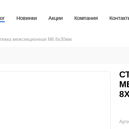
ог
Новинки
Акции
Компания
Контакт
тяжка межсекционная M6 8x30мм
С
М
8
Арти