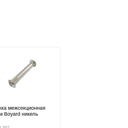
жка межсекционная
 Boyard никель
: 3112