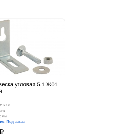
еска угловая 5.1 Ж01
я
л: 6058
инк
: мм
ие: Под заказ