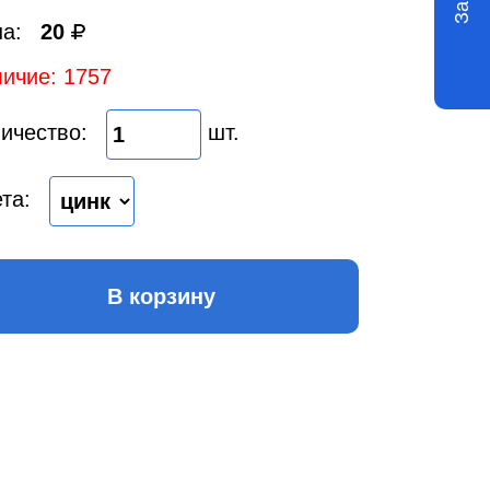
а:
20
ичие: 1757
ичество:
шт.
та:
В корзину