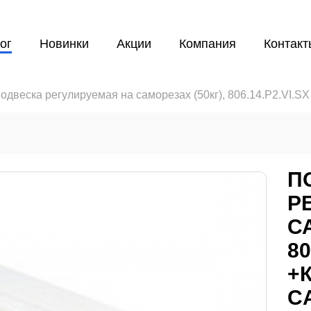
ог
Новинки
Акции
Компания
Контакт
одвеска регулируемая на саморезах (50кг), 806.14.Р2.VI.
П
Р
С
80
+
C