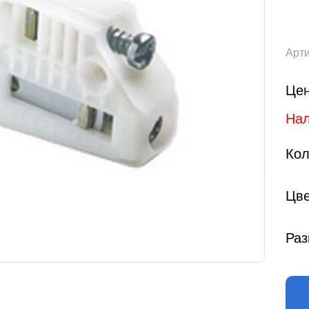
Арти
Цен
Нал
Кол
Цве
Раз