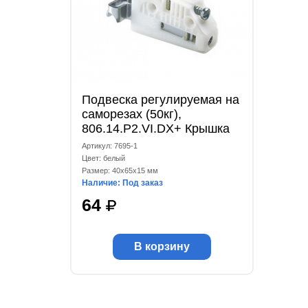
Подвеска регулируемая на
саморезах (50кг),
806.14.Р2.VI.DX+ Крышка
806.00.01.DX белая правая
Артикул: 7695-1
CAMAR
Цвет: белый
Размер: 40x65x15 мм
Наличие: Под заказ
64
В корзину