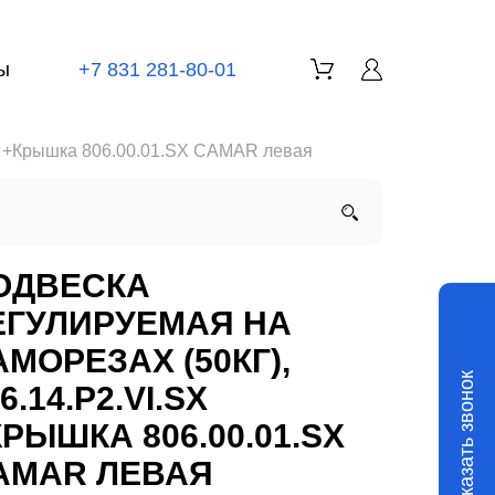
ы
+7 831 281-80-01
SX +Крышка 806.00.01.SX CAMAR левая
ОДВЕСКА
ЕГУЛИРУЕМАЯ НА
АМОРЕЗАХ (50КГ),
Заказать звонок
6.14.Р2.VI.SX
КРЫШКА 806.00.01.SX
AMAR ЛЕВАЯ