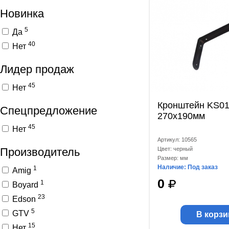
Новинка
5
Да
40
Нет
Лидер продаж
45
Нет
Кронштейн KS0
Спецпредложение
270x190мм
45
Нет
Артикул: 10565
Производитель
Цвет: черный
Размер: мм
Наличие: Под заказ
1
Amig
0
1
Boyard
23
Edson
5
GTV
В корзи
15
Нет