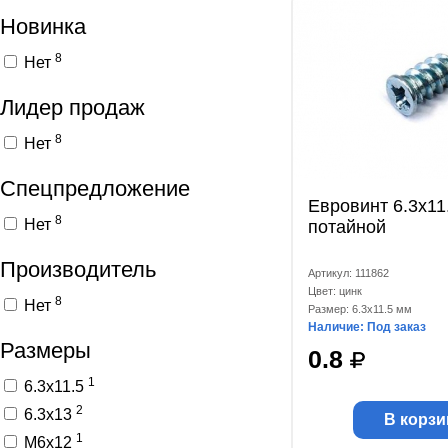
Новинка
8
Нет
Лидер продаж
8
Нет
Спецпредложение
Евровинт 6.3x11
8
Нет
потайной
Производитель
Артикул: 111862
Цвет: цинк
8
Нет
Размер: 6.3x11.5 мм
Наличие: Под заказ
Размеры
0.8
1
6.3x11.5
2
6.3x13
В корзи
1
M6x12