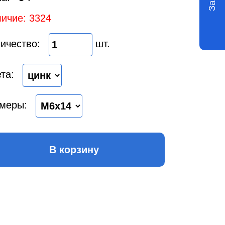
ичие: 3324
ичество:
шт.
та:
меры:
В корзину