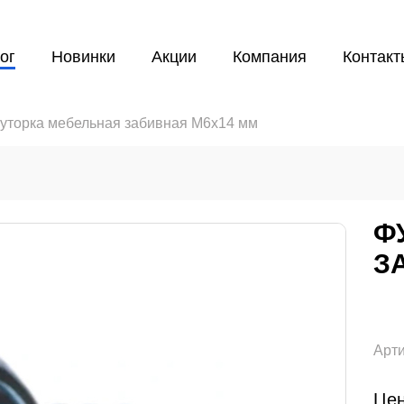
ог
Новинки
Акции
Компания
Контакт
уторка мебельная забивная M6х14 мм
Ф
З
Арти
Цен