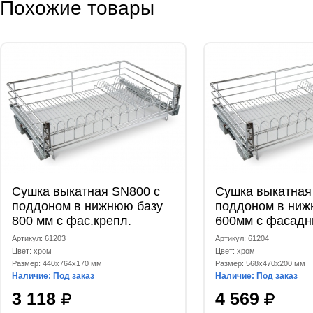
Похожие товары
Сушка выкатная SN800 с
Сушка выкатная
поддоном в нижнюю базу
поддоном в ниж
800 мм с фас.крепл.
600мм с фасад
(440х764х170 мм), без
креплением 568
Артикул: 61203
Артикул: 61204
доводчика
SND 600
Цвет: хром
Цвет: хром
Размер: 440x764x170 мм
Размер: 568x470x200 мм
Наличие: Под заказ
Наличие: Под заказ
3 118
4 569