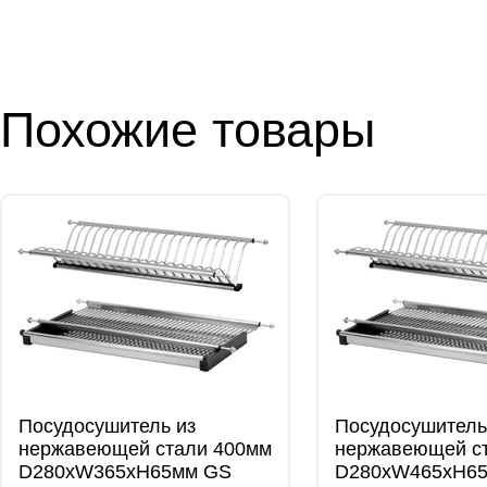
Похожие товары
Посудосушитель из
Посудосушитель
нержавеющей стали 400мм
нержавеющей с
D280xW365xH65мм GS
D280xW465xH6