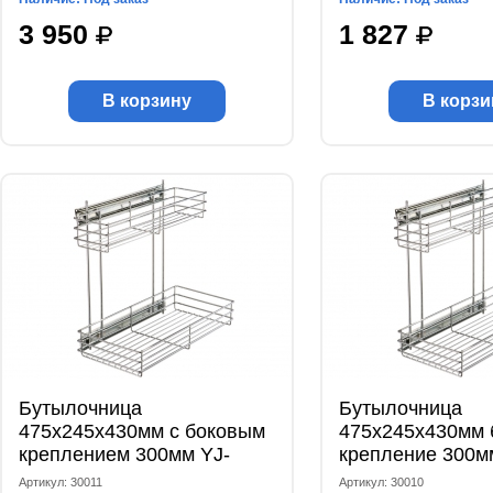
3 950
1 827
В корзину
В корзи
Бутылочница
Бутылочница
475x245x430мм с боковым
475x245x430мм 
креплением 300мм YJ-
крепление 300м
G6004B
Артикул: 30011
Артикул: 30010