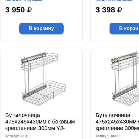
3 950
3 398
В корзину
В корзи
Бутылочница
Бутылочница
475x245x430мм с боковым
475x245x430мм 
креплением 300мм YJ-
крепление 300м
G6004B
Артикул: 30011
Артикул: 30010