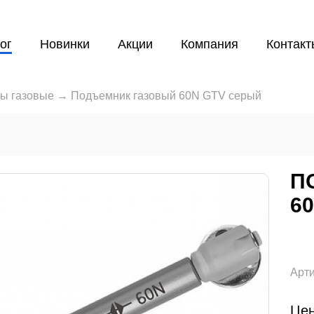
ог
Новинки
Акции
Компания
Контакт
ы газовые
→
Подъемник газовый 60N GTV серый
П
6
Арти
Цен