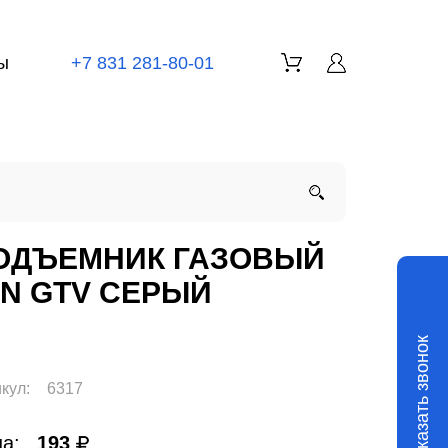
ы
+7 831 281-80-01
ОДЪЕМНИК ГАЗОВЫЙ
0N GTV СЕРЫЙ
Заказать звонок
кул:
6317
а:
193