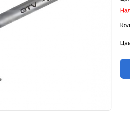
Нал
Кол
Цве