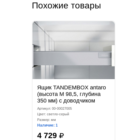
Похожие товары
Ящик TANDEMBOX antaro
(высота М 98,5, глубина
350 мм) с доводчиком
светло-серый
Артикул: 00-00027005
Цвет: светло-серый
Размер: мм
Наличие: 1
4 729