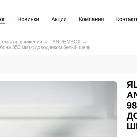
ог
Новинки
Акции
Компания
Контакт
темы выдвижения
→
TANDEMBOX
→
бина 350 мм) с доводчиком белый шелк
Я
A
98
Д
Ш