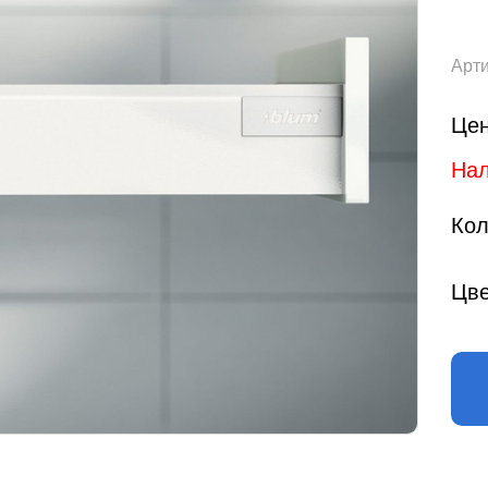
Арти
Цен
Нал
Кол
Цве